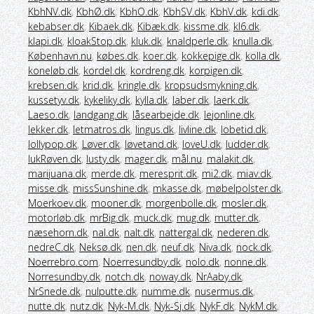
KbhNV.dk
,
KbhØ.dk
,
KbhO.dk
,
KbhSV.dk
,
KbhV.dk
,
kdi.dk
,
kebabser.dk
,
Kibaek.dk
,
Kibæk.dk
,
kissme.dk
,
kl6.dk
,
klapi.dk
,
kloakStop.dk
,
kluk.dk
,
knaldperle.dk
,
knulla.dk
,
København.nu
,
købes.dk
,
koer.dk
,
kokkepige.dk
,
kolla.dk
,
koneløb.dk
,
kordel.dk
,
kordreng.dk
,
korpigen.dk
,
krebsen.dk
,
krid.dk
,
kringle.dk
,
kropsudsmykning.dk
,
kussetyv.dk
,
kykeliky.dk
,
kylla.dk
,
laber.dk
,
laerk.dk
,
Laeso.dk
,
landgang.dk
,
låsearbejde.dk
,
lejonline.dk
,
lekker.dk
,
letmatros.dk
,
lingus.dk
,
livline.dk
,
lobetid.dk
,
lollypop.dk
,
Løver.dk
,
løvetand.dk
,
loveU.dk
,
ludder.dk
,
lukRøven.dk
,
lusty.dk
,
mager.dk
,
mål.nu
,
malakit.dk
,
marijuana.dk
,
merde.dk
,
meresprit.dk
,
mi2.dk
,
miav.dk
,
misse.dk
,
missSunshine.dk
,
mkasse.dk
,
møbelpolster.dk
,
Moerkoev.dk
,
mooner.dk
,
morgenbolle.dk
,
mosler.dk
,
motorløb.dk
,
mrBig.dk
,
muck.dk
,
mug.dk
,
mutter.dk
,
næsehorn.dk
,
nal.dk
,
nalt.dk
,
nattergal.dk
,
nederen.dk
,
nedreC.dk
,
Neksø.dk
,
nen.dk
,
neuf.dk
,
Niva.dk
,
nock.dk
,
Noerrebro.com
,
Noerresundby.dk
,
nolo.dk
,
nonne.dk
,
Norresundby.dk
,
notch.dk
,
noway.dk
,
NrAaby.dk
,
NrSnede.dk
,
nulputte.dk
,
numme.dk
,
nusermus.dk
,
nutte.dk
,
nutz.dk
,
Nyk-M.dk
,
Nyk-Sj.dk
,
NykF.dk
,
NykM.dk
,