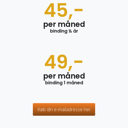
45,-
per måned
binding ½ år
49,-
per måned
binding 1 måned
Køb din e-mailadresse her