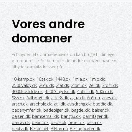
Vores andre
domæner
Vi tilbyder 547 domænenavne du kan bruge til din egen
e-mailadresse. Se herunder de andre domænenavne vi
tilbyder e-mailadresser på:
10-kamp.dk
,
10sek.dk
,
1448.dk
,
1mia.dk
,
1mio.dk
,
2500Valby.dk
,
264u.dk
,
2fat.dk
,
2for1.dk
,
2øl.dk
,
3for1.dk
,
4000Roskilde.dk
,
4200Slagelse.dk
,
450cc.dk
,
500cc.dk
,
985.dk
,
AalborgC.dk
,
after8.dk
,
agua.dk
,
ApS.nu
,
aries.dk
,
arsch.dk
,
arsehole.dk
,
atji.dk
,
avisdreng.dk
,
baddie.dk
,
badenymfen.dk
,
badepigen.dk
,
bagdel.dk
,
baiser.dk
,
bajsen.dk
,
bamsemail.dk
,
bangtju.dk
,
barmfager.dk
,
barrøv.dk
,
beaut.dk
,
bebe.dk
,
belier.dk
,
besa.dk
,
beuty.dk
,
BIFfan.net
,
BIFfan.nu
,
BIFsupporter.dk
,