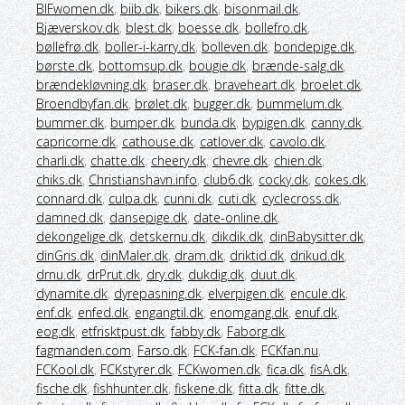
BIFwomen.dk
,
biib.dk
,
bikers.dk
,
bisonmail.dk
,
Bjæverskov.dk
,
blest.dk
,
boesse.dk
,
bollefro.dk
,
bøllefrø.dk
,
boller-i-karry.dk
,
bolleven.dk
,
bondepige.dk
,
børste.dk
,
bottomsup.dk
,
bougie.dk
,
brænde-salg.dk
,
brændekløvning.dk
,
braser.dk
,
braveheart.dk
,
broelet.dk
,
Broendbyfan.dk
,
brølet.dk
,
bugger.dk
,
bummelum.dk
,
bummer.dk
,
bumper.dk
,
bunda.dk
,
bypigen.dk
,
canny.dk
,
capricorne.dk
,
cathouse.dk
,
catlover.dk
,
cavolo.dk
,
charli.dk
,
chatte.dk
,
cheery.dk
,
chevre.dk
,
chien.dk
,
chiks.dk
,
Christianshavn.info
,
club6.dk
,
cocky.dk
,
cokes.dk
,
connard.dk
,
culpa.dk
,
cunni.dk
,
cuti.dk
,
cyclecross.dk
,
damned.dk
,
dansepige.dk
,
date-online.dk
,
dekongelige.dk
,
detskernu.dk
,
dikdik.dk
,
dinBabysitter.dk
,
dinGris.dk
,
dinMaler.dk
,
dram.dk
,
driktid.dk
,
drikud.dk
,
drnu.dk
,
drPrut.dk
,
dry.dk
,
dukdig.dk
,
duut.dk
,
dynamite.dk
,
dyrepasning.dk
,
elverpigen.dk
,
encule.dk
,
enf.dk
,
enfed.dk
,
engangtil.dk
,
enomgang.dk
,
enuf.dk
,
eog.dk
,
etfrisktpust.dk
,
fabby.dk
,
Faborg.dk
,
fagmanden.com
,
Farso.dk
,
FCK-fan.dk
,
FCKfan.nu
,
FCKool.dk
,
FCKstyrer.dk
,
FCKwomen.dk
,
fica.dk
,
fisA.dk
,
fische.dk
,
fishhunter.dk
,
fiskene.dk
,
fitta.dk
,
fitte.dk
,