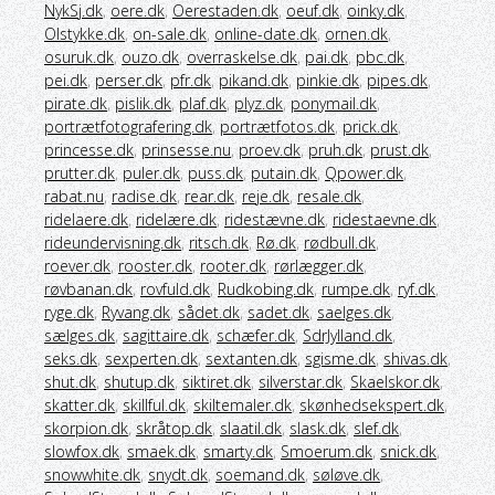
NykSj.dk
,
oere.dk
,
Oerestaden.dk
,
oeuf.dk
,
oinky.dk
,
Olstykke.dk
,
on-sale.dk
,
online-date.dk
,
ornen.dk
,
osuruk.dk
,
ouzo.dk
,
overraskelse.dk
,
pai.dk
,
pbc.dk
,
pei.dk
,
perser.dk
,
pfr.dk
,
pikand.dk
,
pinkie.dk
,
pipes.dk
,
pirate.dk
,
pislik.dk
,
plaf.dk
,
plyz.dk
,
ponymail.dk
,
portrætfotografering.dk
,
portrætfotos.dk
,
prick.dk
,
princesse.dk
,
prinsesse.nu
,
proev.dk
,
pruh.dk
,
prust.dk
,
prutter.dk
,
puler.dk
,
puss.dk
,
putain.dk
,
Qpower.dk
,
rabat.nu
,
radise.dk
,
rear.dk
,
reje.dk
,
resale.dk
,
ridelaere.dk
,
ridelære.dk
,
ridestævne.dk
,
ridestaevne.dk
,
rideundervisning.dk
,
ritsch.dk
,
Rø.dk
,
rødbull.dk
,
roever.dk
,
rooster.dk
,
rooter.dk
,
rørlægger.dk
,
røvbanan.dk
,
rovfuld.dk
,
Rudkobing.dk
,
rumpe.dk
,
ryf.dk
,
ryge.dk
,
Ryvang.dk
,
sådet.dk
,
sadet.dk
,
saelges.dk
,
sælges.dk
,
sagittaire.dk
,
schæfer.dk
,
SdrJylland.dk
,
seks.dk
,
sexperten.dk
,
sextanten.dk
,
sgisme.dk
,
shivas.dk
,
shut.dk
,
shutup.dk
,
siktiret.dk
,
silverstar.dk
,
Skaelskor.dk
,
skatter.dk
,
skillful.dk
,
skiltemaler.dk
,
skønhedsekspert.dk
,
skorpion.dk
,
skråtop.dk
,
slaatil.dk
,
slask.dk
,
slef.dk
,
slowfox.dk
,
smaek.dk
,
smarty.dk
,
Smoerum.dk
,
snick.dk
,
snowwhite.dk
,
snydt.dk
,
soemand.dk
,
søløve.dk
,