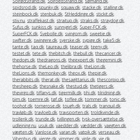
SolrødStrand.dk
,
SolroedStrand.dk
,
sømand.dk
,
spidsrod.dk
,
spunky.dk
,
squaw.dk
,
stacke.dk
,
stalling.dk
,
steinbock.dk
,
stenbuk.dk
,
StHeddinge.dk
,
stickit.dk
,
stiv.nu
,
straffekast.dk
,
straitup.dk
,
straks.dk
,
straydog.dk
,
Sufus.dk
,
sunkiss.dk
,
sunnygirl.dk
,
Super-FCK.dk
,
SuperFCK.dk
,
Svebolle.dk
,
svingom.dk
,
sweetie.dk
,
swifter.dk
,
swingere.dk
,
syerske.dk
,
sypige.dk
,
take5.dk
,
tante.dk
,
taq.dk
,
taureau.dk
,
teaser.dk
,
teeny.dk
,
testet.dk
,
tete.dk
,
thebitch.dk
,
thebull.dk
,
thecancer.dk
,
thedogs.dk
,
thedragons.dk
,
theexpert.dk
,
thegemini.dk
,
thehorse.dk
,
theLeo.dk
,
thelibra.dk
,
theLion.dk
,
theLions.dk
,
themonkey.dk
,
theox.dk
,
thepig.dk
,
therabbits.dk
,
therat.dk
,
thesagittarius.dk
,
thescorpio.dk
,
thesheep.dk
,
thesnake.dk
,
thestud.dk
,
thetigers.dk
,
thevirgo.dk
,
tiffanys.dk
,
tigermilk.dk
,
tihi.dk
,
tilridning.dk
,
tjim.dk
,
toemre.dk
,
tøf.dk
,
toffee.dk
,
tommer.dk
,
tonic.dk
,
toohot.dk
,
tornerose.dk
,
tough.dk
,
trals.dk
,
tranquil.dk
,
travløb.dk
,
travloeb.dk
,
travsporten.dk
,
troldkvinde.dk
,
trollerik.dk
,
trunde.dk
,
tvillingen.dk
,
tysk-oversættelse.dk
,
udlejning.nu
,
usuk.dk
,
vaedder.dk
,
vædder.dk
,
vaegten.dk
,
vægten.dk
,
Vanlose.dk
,
varan.dk
,
vatpik.dk
,
verseau.dk
,
Vibenhus.dk
,
vierge.dk
,
vimmer.dk
,
virile.dk
,
vje.dk
,