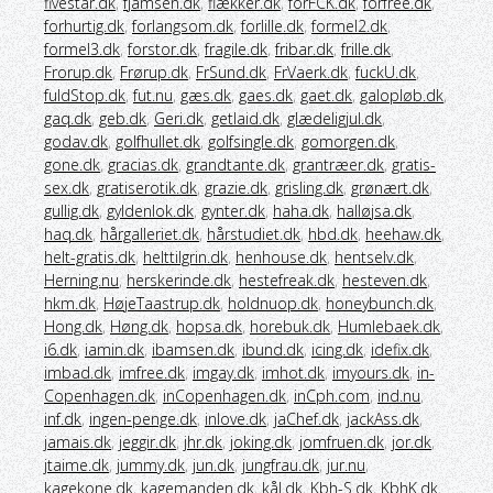
fivestar.dk
,
fjamsen.dk
,
flækker.dk
,
forFCK.dk
,
forfree.dk
,
forhurtig.dk
,
forlangsom.dk
,
forlille.dk
,
formel2.dk
,
formel3.dk
,
forstor.dk
,
fragile.dk
,
fribar.dk
,
frille.dk
,
Frorup.dk
,
Frørup.dk
,
FrSund.dk
,
FrVaerk.dk
,
fuckU.dk
,
fuldStop.dk
,
fut.nu
,
gæs.dk
,
gaes.dk
,
gaet.dk
,
galopløb.dk
,
gaq.dk
,
geb.dk
,
Geri.dk
,
getlaid.dk
,
glædeligjul.dk
,
godav.dk
,
golfhullet.dk
,
golfsingle.dk
,
gomorgen.dk
,
gone.dk
,
gracias.dk
,
grandtante.dk
,
grantræer.dk
,
gratis-
sex.dk
,
gratiserotik.dk
,
grazie.dk
,
grisling.dk
,
grønært.dk
,
gullig.dk
,
gyldenlok.dk
,
gynter.dk
,
haha.dk
,
halløjsa.dk
,
haq.dk
,
hårgalleriet.dk
,
hårstudiet.dk
,
hbd.dk
,
heehaw.dk
,
helt-gratis.dk
,
helttilgrin.dk
,
henhouse.dk
,
hentselv.dk
,
Herning.nu
,
herskerinde.dk
,
hestefreak.dk
,
hesteven.dk
,
hkm.dk
,
HøjeTaastrup.dk
,
holdnuop.dk
,
honeybunch.dk
,
Hong.dk
,
Høng.dk
,
hopsa.dk
,
horebuk.dk
,
Humlebaek.dk
,
i6.dk
,
iamin.dk
,
ibamsen.dk
,
ibund.dk
,
icing.dk
,
idefix.dk
,
imbad.dk
,
imfree.dk
,
imgay.dk
,
imhot.dk
,
imyours.dk
,
in-
Copenhagen.dk
,
inCopenhagen.dk
,
inCph.com
,
ind.nu
,
inf.dk
,
ingen-penge.dk
,
inlove.dk
,
jaChef.dk
,
jackAss.dk
,
jamais.dk
,
jeggir.dk
,
jhr.dk
,
joking.dk
,
jomfruen.dk
,
jor.dk
,
jtaime.dk
,
jummy.dk
,
jun.dk
,
jungfrau.dk
,
jur.nu
,
kagekone.dk
,
kagemanden.dk
,
kål.dk
,
Kbh-S.dk
,
KbhK.dk
,