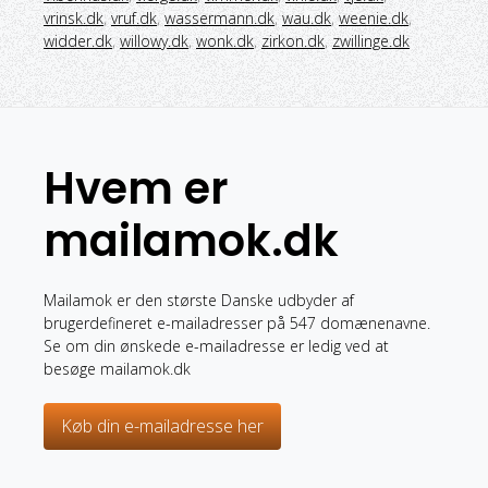
vrinsk.dk
,
vruf.dk
,
wassermann.dk
,
wau.dk
,
weenie.dk
,
widder.dk
,
willowy.dk
,
wonk.dk
,
zirkon.dk
,
zwillinge.dk
Hvem er
mailamok.dk
Mailamok er den største Danske udbyder af
brugerdefineret e-mailadresser på 547 domænenavne.
Se om din ønskede e-mailadresse er ledig ved at
besøge mailamok.dk
Køb din e-mailadresse her